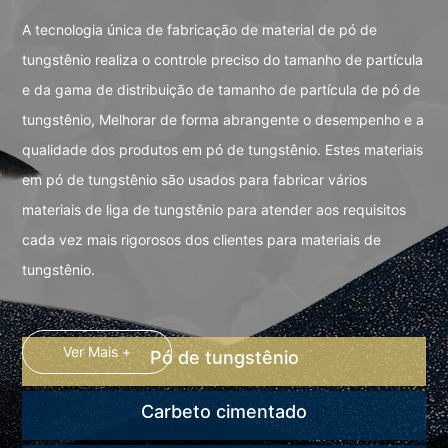
A tecnologia única de fabricação de material de pó de
tungstênio realiza o controle preciso do tamanho de partícula
e da gama de distribuição de tamanho de partícula de pó de
tungstênio, Melhorar de forma abrangente o desempenho e a
qualidade dos produtos em pó de tungstênio. Estes materiais
em pó de tungstênio são usados ​​para fabricar vários
materiais de liga de tungstênio para atender aos requisitos
cada vez mais rigorosos dos clientes para materiais de
tungstênio.
Ver Mais +
Pó de tungstênio
Carbeto cimentado