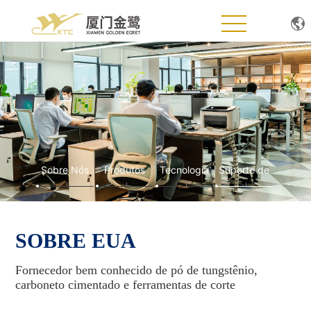
Casa
Sobre Nós
Produtos
Tecnologia
Sobre Nós
Produtos
Tecnologia
Suporte de
Notícias
Serviço
SOBRE EUA
Suporte ao Serviço
Fornecedor bem conhecido de pó de tungstênio,
Junte-se a nós
carboneto cimentado e ferramentas de corte