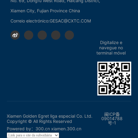
No. 69, Dongfu West Road, Haicang District,
Pó de tungstênio
Xiamen City, Fujian Province China
Carbeto cimentado
Série de ferramentas de corte
Correio electrónico:
GESAC@CXTC.COM
Tecnologia
Digitalize e
navegue no
terminal móvel
Soluções do setor
Notícias
Notícias da Empresa
Suporte ao Serviço
闽ICP备
Xiamen Golden Egret liga especial Co. Ltd.
09014788
Copyright © All Rights Reserved
Centro de Download
号-1
Powered by：
300.cn
xiamen.300.cn
Entre em contato conosco